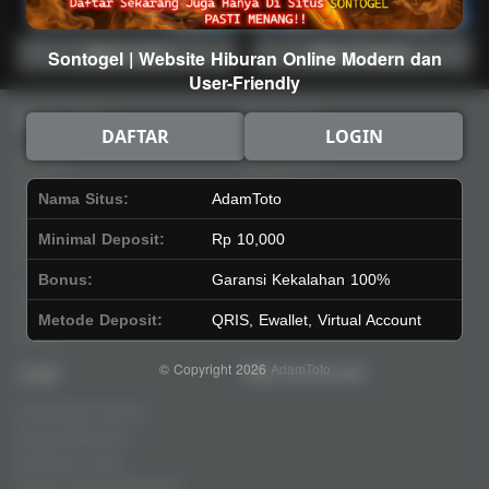
Main Lotto
Main Fishing
Sontogel | Website Hiburan Online Modern dan
User-Friendly
Quick Links
AdamToto
DAFTAR
LOGIN
Beranda
Tentang Kami
Sports+
Footer
Nama Situs:
AdamToto
Slots
Contact
Casino
Deposit
Minimal Deposit:
Rp 10,000
Poker
Withdraw
Bonus:
Garansi Kekalahan 100%
Lotto
Referral
Arcade
Leaderboard
Metode Deposit:
QRIS, Ewallet, Virtual Account
Fishing
© Copyright 2026
AdamToto
Legal
Stay Connected
Responsible Gaming
Syarat &Ketentuan
Kebijakan Privasi
Referral Syarat &Ketentuan