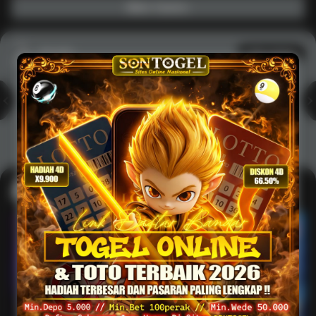
Main Casino
Arcade
Lihat semua
Hot
IDNArcade
PragmaticPlay
Askmeslot
Minigame
Mi
Main Arcade
Lotto
Fishing