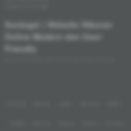
Pengaduan Konsumen
Sontogel | Website Hiburan
Online Modern dan User-
Friendly
Sontogel hadir sebagai platform hiburan digital dengan fitur lengkap,
akses mudah, dan berbagai permainan favorit yang siap dimainkan kapan
saja.
Baca lebih
Partner
IDNPOKER
IDNArcade
UboBet
SABA Sports
SBOBET
CMD368
NSOFT 88
TFGaming
IDNSLOT
Spin Royal